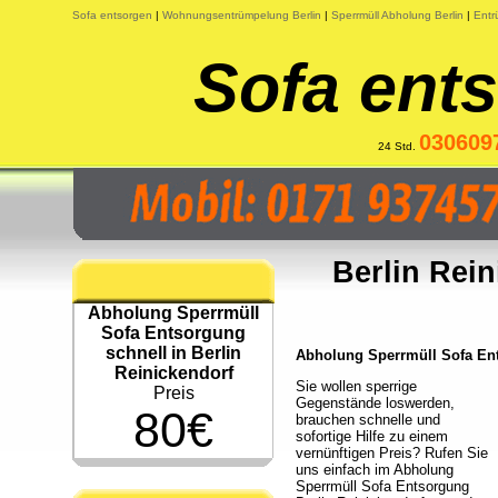
Sofa entsorgen
|
Wohnungsentrümpelung Berlin
|
Sperrmüll Abholung Berlin
|
Entr
Sofa ents
030609
24 Std.
Berlin Rei
Abholung Sperrmüll
Sofa Entsorgung
schnell in Berlin
Abholung Sperrmüll Sofa Ents
Reinickendorf
Sie wollen sperrige
Preis
Gegenstände loswerden,
80€
brauchen schnelle und
sofortige Hilfe zu einem
vernünftigen Preis? Rufen Sie
uns einfach im Abholung
Sperrmüll Sofa Entsorgung