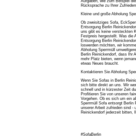
Aufgaben, wie zum Beispiel die
Rücksprache zu Ihrer Zufriedenh
Kleine und große Abholung Sper
Ob zweisitziges Sofa, EckSper
Entsorgung Berlin Reinickendorf
uns gibt es keine versteckten K
Festpreis hergestellt. Was die 
Entsorgung Berlin Reinickendorf
loswerden möchten, wir kommen
Abholung Sperrmüll umweltgerec
Berlin Reinickendorf, dass Ihr
mehr Platz bieten, wenn jemand
etwas Neues braucht.
Kontaktieren Sie Abholung Sperr
Wenn Sie Sofas in Berlin Rein
sich bitte direkt an uns. Wir w
schnell und in kürzester Zeit 
Profitieren Sie von unseren fa
Vorgehen. Ob es sich um ein al
Sperrmüll Sofa entsorgt Berlin
unserer Arbeit zufrieden sind -
Reinickendorf jederzeit bitten,
#SofaBerlin