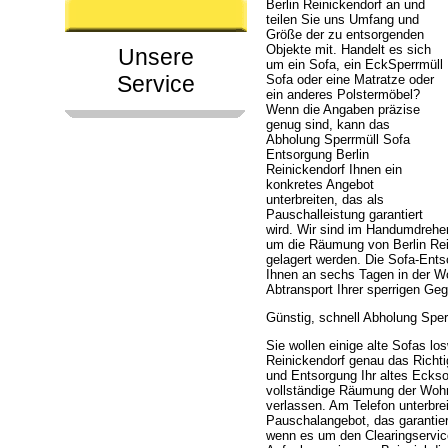
Berlin Reinickendorf an und
teilen Sie uns Umfang und
Größe der zu entsorgenden
Objekte mit. Handelt es sich
Unsere
um ein Sofa, ein EckSperrmüll
Service
Sofa oder eine Matratze oder
ein anderes Polstermöbel?
Wenn die Angaben präzise
genug sind, kann das
Abholung Sperrmüll Sofa
Entsorgung Berlin
Reinickendorf Ihnen ein
konkretes Angebot
unterbreiten, das als
Pauschalleistung garantiert
wird. Wir sind im Handumdrehe
um die Räumung von Berlin Rein
gelagert werden. Die Sofa-Entsor
Ihnen an sechs Tagen in der Wo
Abtransport Ihrer sperrigen G
Günstig, schnell Abholung Sper
Sie wollen einige alte Sofas l
Reinickendorf genau das Richtig
und Entsorgung Ihr altes Eckso
vollständige Räumung der Wohn
verlassen. Am Telefon unterbre
Pauschalangebot, das garantier
wenn es um den Clearingservic